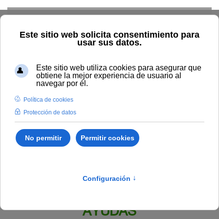
Skip to main content
Inicio
BOUNIA
Resolución Rectoral 55/2022, de la
Universidad Internacional de Andalucía, por la que se amplía el
plazo de presentación de solicitudes de ayudas para el curso en
Competencias transversales – Programa Unía Innova ofertado
para el curso académico 2021-2022.
Publicado en:
Boletín Número 4
IV.
BECAS, PREMIOS Y OTRAS
AYUDAS