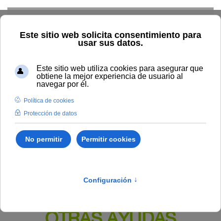
Skip to main content
Inicio
BOUNIA
Resolución Rectoral 64/2024, de 5 de abril,
de la Universidad Internacional de Andalucía, por la que se
convocan ayudas a las residencias artísticas por la Universidad
Internacional de Andalucía en 2024 y se aprueban las bases para
su concesión (Código BDNS: 750600).
Publicado en:
Bounia Numero 9
IV.
BECAS, PREMIOS Y
OTRAS AYUDAS