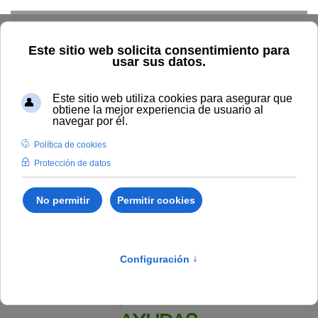
Skip to main content
Inicio
BOUNIA
Resolución Rectoral 82/2023, de la
Universidad Internacional de Andalucía por la que se convocan
ayudas para la asistencia a las actividades académicas que
componen la programación de la Escuela de Teatro 2023 de la
Sede Antonio Machado de Baeza y se aprueban las bases para
su concesión (Código BDNS 692095).
Publicado en:
Bounia Número 9
IV.
BECAS, PREMIOS Y OTRAS