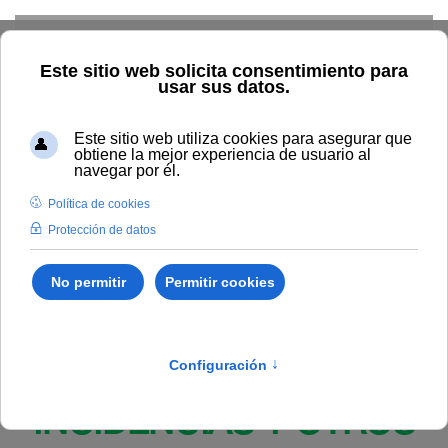
Skip to main content
Inicio
BOUNIA
Resolución Rectoral 87/2024, de 12 de
abril, de la Universidad Internacional de Andalucía, por la que se
nombra a la comisión de selección de proyectos de las ayudas a
la creación y residencias artísticas.
Publicado en:
Bounia Numero 10
II. NOMBRAMIENTOS,
INCIDENCIAS Y OTROS