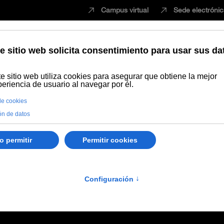
Campus virtual
Sede electróni
Estudiar
Innovación
Vida universita