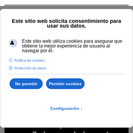
Skip to main content
Inicio
Estudiar
Oferta académica
Cursos de verano
El bienestar animal del caballo de pura raza española en el
deporte y en el espectáculo: aspectos veterinarios y jurídicos
Cursos de verano
/
Ciencias
/
0686
Año académico: 2025/26
El bienestar animal del
caballo de pura raza