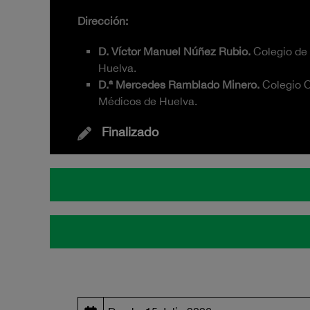
Dirección:
D. Víctor Manuel Núñez Rubio.
Colegio de 
Huelva.
D.ª Mercedes Ramblado Minero.
Colegio O
Médicos de Huelva.
Finalizado