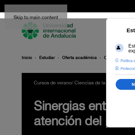
Skip to main content
Inicio
Estudiar
Oferta académica
Cursos de vera
Cursos de verano
/
Ciencias de la Salud
/
2785
Sinergias entre me
atención del paci