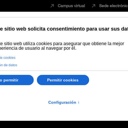
Campus virtual
Sede electróni
Estudiar
Innovación
Vida universita
no
Sinergias entre medicina y odontología: priorizando la atención d
dicina y odontología: pr
ente