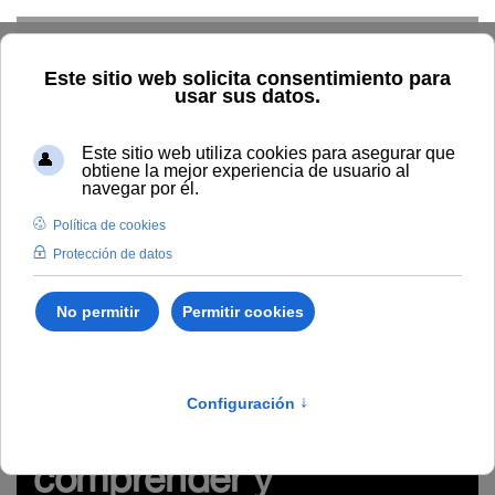
Skip to main content
Inicio
Estudiar
Oferta académica
Modalidad
Presencial
Del campo a la plaza. Claves para conocer,
comprender y comunicar el toro bravo
Cursos de verano
/
Artes y Humanidades
/
B202
Del campo a la plaza.
Claves para conocer,
comprender y