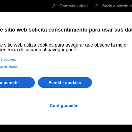
Campus virtual
Sede electróni
Estudiar
Innovación
Vida universita
resencial
El cine por dentro