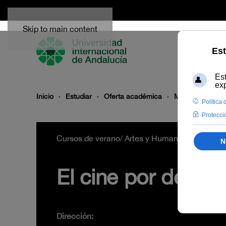
Skip to main content
Inicio
Estudiar
Oferta académica
Modalidad
P
Cursos de verano
/
Artes y Humanidades
/
B207
El cine por dentro
Dirección: