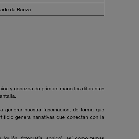
hado de Baeza
 cine y conozca de primera mano los diferentes
antalla.
ra generar nuestra fascinación, de forma que
rtificio genera narrativas que conectan con la
 (guión, fotografía, sonido), así como temas