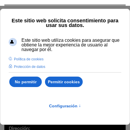
Skip to main content
Inicio
Estudiar
Oferta académica
Modalidad
Presencial
El escritor y su mundo literario
Cursos de verano
/
Artes y Humanidades
/
B200
El escritor y su mundo
literario
Dirección: