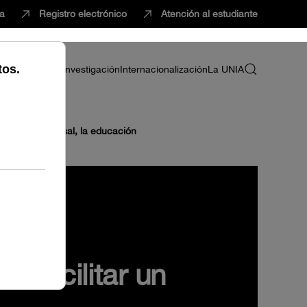
ca
Registro electrónico
Atención al estudiante
ria
Profesorado
Investigación
Internacionalización
La UNIA
 derecho universal, la educación
a facilitar un