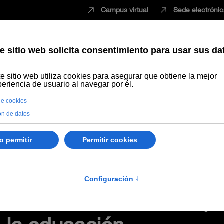
Campus virtual
Sede electróni
Estudiar
Innovación
Vida universita
Podcast
Ep. 07 Los Innovables. Diseño universal para facilitar un
les. Diseño universal par