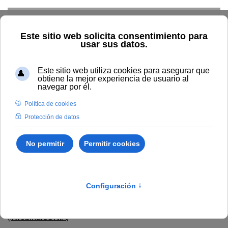
Skip to main content
Inicio
Estudiar
Oferta académica
Temática
Evaluación online
Evaluación online
Espacio online sobre Moodle avanzado (2.5) para
coordinadores/as: calificaciones y otros aspectos
Grabación del seminario virtual "Webinar cero.
Presentación del programa y sesión especial "Proctoring
para la evaluación en tiempos de COVID-19"
(#webinarsUNIA)