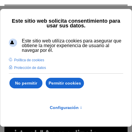
Skip to main content
Inicio
Estudiar
Oferta académica
Proyecto
#WebinarsUNIA (Plan de formación de profesorado)
Grabación del seminario virtual "Aprendizaje Inmersivo: RA y RV
en educación" (#webinarsUNIA)
aprendizaje inmersivo, realidad virtual, realidad
aumentada, aplicaciones, herramientas, proyectos
Grabación del seminario