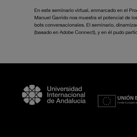
En este seminario virtual, enmarcado en el Pr
Manuel Garrido nos muestra el potencial de lo
bots conversacionales. El seminario, dinamizad
(basado en Adobe Connect), y en él pudo partic