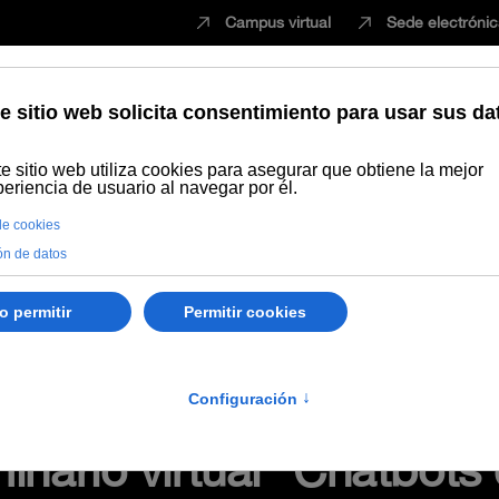
Campus virtual
Sede electróni
Estudiar
Innovación
Vida universita
eño de recursos de aprendizaje online (materiales y actividades)
Gr
io, tests, aplicaciones, herramientas.
inario virtual "Chatbots