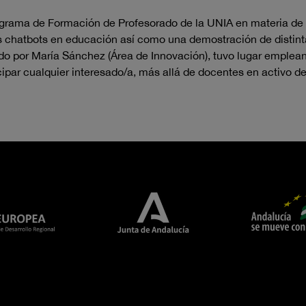
ograma de Formación de Profesorado de la UNIA en materia de 
s chatbots en educación así como una demostración de distinta
o por María Sánchez (Área de Innovación), tuvo lugar empleand
ipar cualquier interesado/a, más allá de docentes en activo de