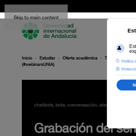
Skip to main content
Inicio
Estudiar
Oferta académica
Temática
Dis
(#webinarsUNIA)
chatbots, bots, conversación, atención al usuar
Grabación del sem