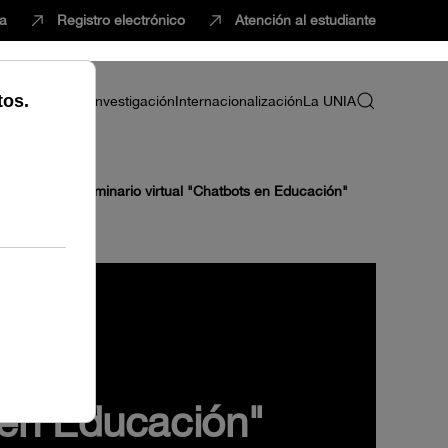
ca
Registro electrónico
Atención al estudiante
ria
Profesorado
Investigación
Internacionalización
La UNIA
abación del seminario virtual "Chatbots en Educación"
 en Educación"