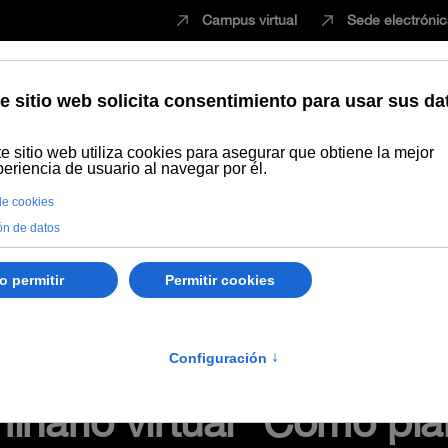
Campus virtual
Sede electróni
Estudiar
Innovación
Vida universita
eño de recursos de aprendizaje online (materiales y actividades)
Gr
izaje online, webconferencia, docencia, innovación
inario virtual "Cómo pla