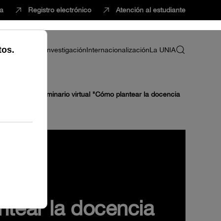
ca
Registro electrónico
Atención al estudiante
ria
Profesorado
Investigación
Internacionalización
La UNIA
abación del seminario virtual "Cómo plantear la docencia
ntear la docencia