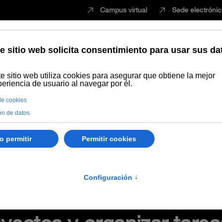
Campus virtual
Sede electróni
Estudiar
Innovación
Vida universita
eminario virtual "Herramientas colaborativas para gestionar proyectos 
os, tareas
inario virtual "Herramie