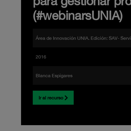
para gestionar pro
(#webinarsUNIA)
Área de Innovación UNIA. Edición: SAV- Serv
2016
Blanca Espigares
Ir al recurso