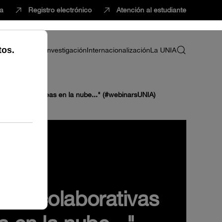
ca
Registro electrónico
Atención al estudiante
ria
Profesorado
Investigación
Internacionalización
La UNIA
y organizar tareas en la nube..." (#webinarsUNIA)
ntas colaborativas