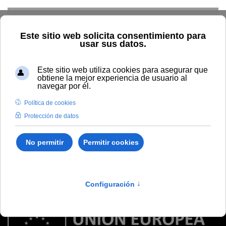
Skip to main content
No template selected