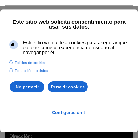
Skip to main content
Inicio
Estudiar
Oferta académica
Modalidad
Presencial
La disciplina territorial y urbanística en Andalucía
Cursos de verano
/
Ingeniería y Arquitectura
/
4898
La disciplina territorial y
urbanística en Andalucía
Dirección: