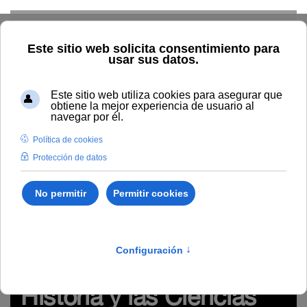
Skip to main content
Inicio
Estudiar
Oferta académica
Modalidad
Presencial
Medicina en acción a través de la Filología, la
Historia y las Ciencias de la Salud
Cursos de verano
/
Ciencias de la Salud
/
B203
Medicina en acción a
través de la Filología, la
Historia y las Ciencias