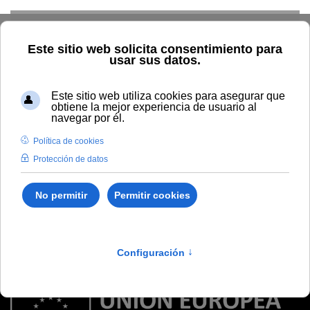
Skip to main content
No template selected