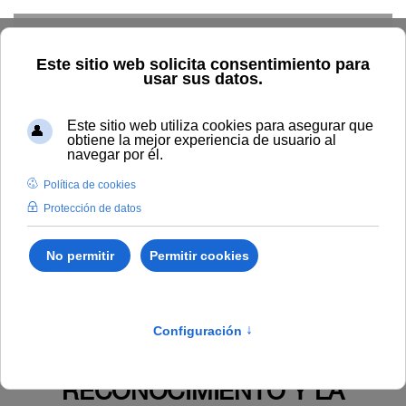
Skip to main content
Inicio
Estudiar
Oferta académica
Normativa
Propia
Distinciones honoríficas
Reglamento para el
reconocimiento y la concesión del doctorado "honoris causa" por
la Universidad Internacional de Andalucía (aprobada en Consejo
de Gobierno de 3 de marzo de 2022)
Publicado en:
SUPLEMENTO ESPECIAL BOUNIA 1/2022
REGLAMENTO PARA EL
RECONOCIMIENTO Y LA