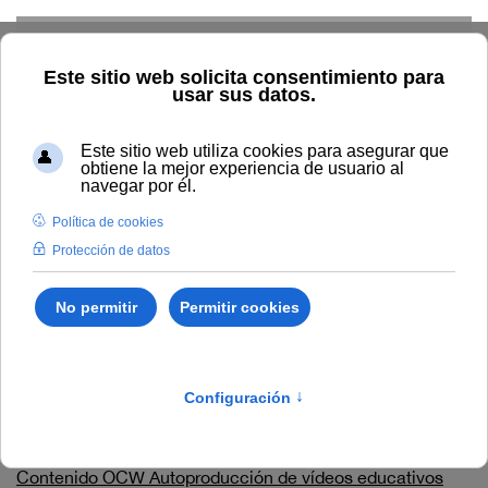
Skip to main content
Inicio
Estudiar
Oferta académica
Proyecto
OCW-
UNIA (cursos virtuales Plan de formación de profesorado)
OCW-UNIA (cursos
virtuales Plan de
formación de profesorado)
Contenido OCW Aprendizaje colaborativo a través del
Campus Virtual de la UNIA
Contenido OCW Autoproducción de vídeos educativos