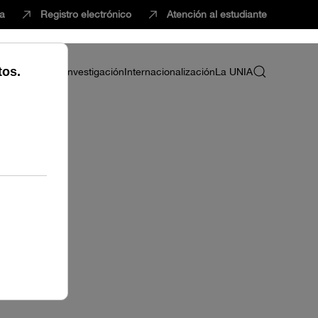
ca
Registro electrónico
Atención al estudiante
ria
Profesorado
Investigación
Internacionalización
La UNIA