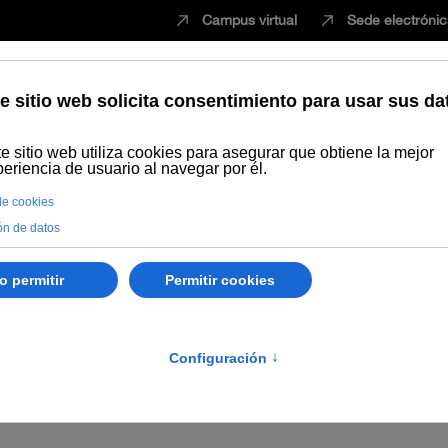
Campus virtual
Sede electróni
Estudiar
Innovación
Vida universita
s
Sede Málaga