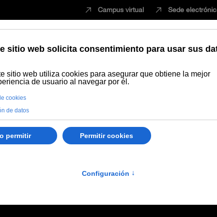
Campus virtual
Sede electróni
Estudiar
Innovación
Vida universita