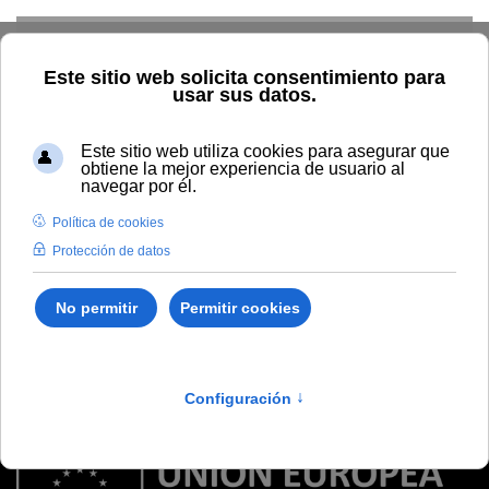
Skip to main content
No template selected