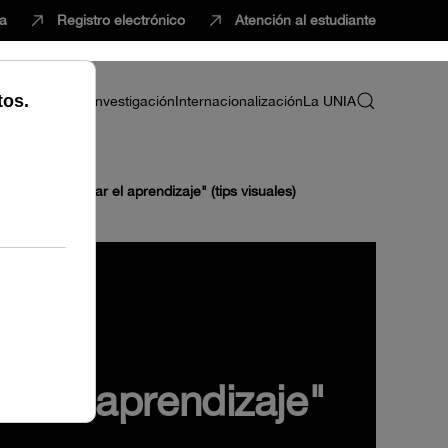
ca
Registro electrónico
Atención al estudiante
ria
Profesorado
Investigación
Internacionalización
La UNIA
dos para activar el aprendizaje" (tips visuales)
ar el aprendizaje"