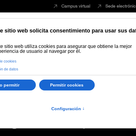
Campus virtual
Sede electróni
Estudiar
Innovación
Vida universita
Poster visual/ Infografía/ Visualización
Póster "Contenidos gamifica
ZvQez2AT_Cz0-JVfxiXoeBV/view?usp=sharing
s gamificados para activ