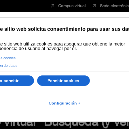
Campus virtual
Sede electróni
Estudiar
Innovación
Vida universita
Vídeo/ Grabación videoconferencia
REA del seminario virtual "Bús
virtual "Búsqueda (y ver