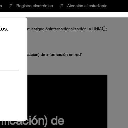
ca
Registro electrónico
Atención al estudiante
ria
Profesorado
Investigación
Internacionalización
La UNIA
queda (y verificación) de información en red"
ificación) de