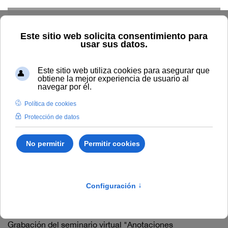
Skip to main content
Inicio
Innovación
Conocimiento abierto y difusión
Recursos Educativos en abierto
Tipo/Formato
Vídeo/
Grabación videoconferencia
Vídeo/ Grabación
videoconferencia
Grabación del seminario virtual "Alternativa a vídeos
clásicos: Videopresentaciones interactivas"
(#webinarsUNIA)
Grabación del seminario virtual "Anotaciones