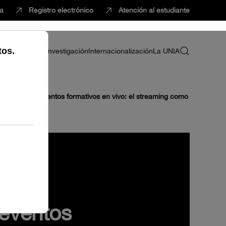
ca
Registro electrónico
Atención al estudiante
ria
Profesorado
Investigación
Internacionalización
La UNIA
ansmisión de eventos formativos en vivo: el streaming como
 eventos