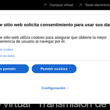
Campus virtual
Sede electróni
Estudiar
Innovación
Vida universita
Vídeo/ Grabación videoconferencia
REA del seminario virtual "Tr
 virtual "Transmisión de