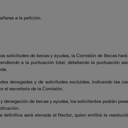
.
arse a la petición.
 las solicitudes de becas y ayudas, la Comisión de Becas hará
atendiendo a la puntuación total, detallando la puntuación a
eda.
itudes denegadas y de solicitudes excluidas, indicando las 
or el secretario de la Comisión.
 y denegación de becas y ayudas, los solicitantes podrán pre
blicación.
 definitiva será elevada al Rector, quien emitirá la resolució