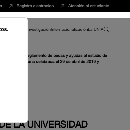
ca
Registro electrónico
Atención al estudiante
ria
Profesorado
Investigación
Internacionalización
La UNIA
ersitarias
Reglamento de becas y ayudas al estudio de
u sesión ordinaria celebrada el 29 de abril de 2019 y
DE LA UNIVERSIDAD