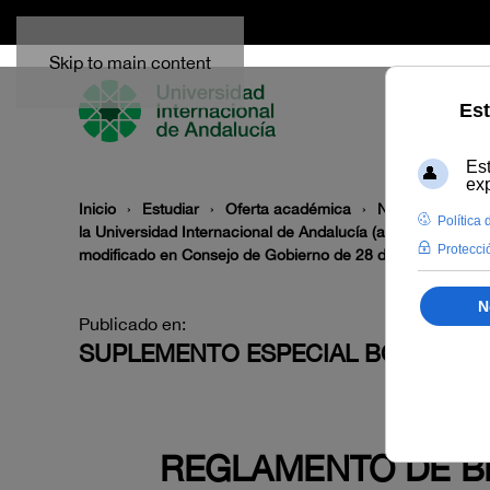
Skip to main content
Inicio
Estudiar
Oferta académica
Normativa
Pr
la Universidad Internacional de Andalucía (aprobado por el
modificado en Consejo de Gobierno de 28 de mayo de 2021
Publicado en:
SUPLEMENTO ESPECIAL BOUNIA 1/
REGLAMENTO DE BE