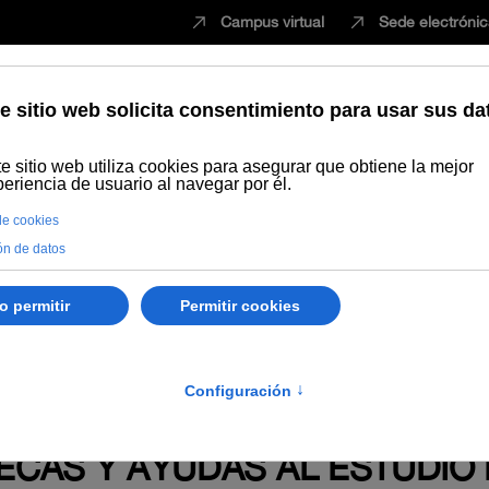
Campus virtual
Sede electróni
Estudiar
Innovación
Vida universita
opia
Estudiantes: Becas, prácticas, participación y residencias univ
 Consejo de Gobierno de la Universidad Internacional de Andalucía en s
. Texto consolidado).
2022
CAS Y AYUDAS AL ESTUDIO 