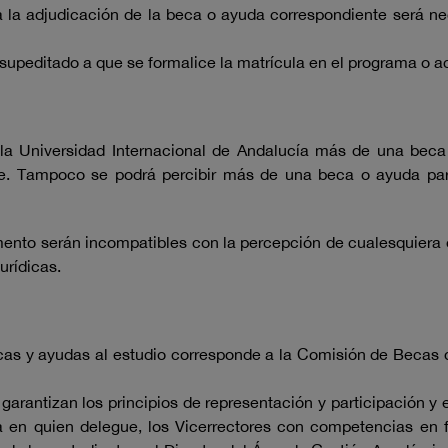
 la adjudicación de la beca o ayuda correspondiente será nec
 supeditado a que se formalice la matrícula en el programa o a
e la Universidad Internacional de Andalucía más de una be
e. Tampoco se podrá percibir más de una beca o ayuda para
mento serán incompatibles con la percepción de cualesquiera o
urídicas.
becas y ayudas al estudio corresponde a la Comisión de Becas
arantizan los principios de representación y participación y 
a en quien delegue, los Vicerrectores con competencias en f