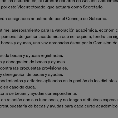
e de los estudiantes, el Director del Área de Gestión Académ
por este Vicerrectorado, que actuará como Secretario.
erán designados anualmente por el Consejo de Gobierno.
ime, asesoramiento para la valoración académica, económica o
 personal de gestión académica que se requiera, tendrá las s
e becas y ayudas, una vez aprobadas éstas por la Comisión de 
des de becas y ayudas registradas.
ón y denegación de becas y ayudas.
contra las propuestas provisionales.
n y denegación de becas y ayudas.
cedimientos y criterios aplicados en la gestión de las distintas
to en caso de duda.
toria de becas y ayudas correspondiente.
 en relación con sus funciones, y no tengan atribuidas expres
 presupuestaria de becas y ayudas para cada curso académico