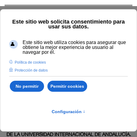
Skip to main content
Inicio
Estudiar
Oferta académica
Normativa
Propia
Estructura y funcionamiento
Reglamento de organización
y funcionamiento de la defensoría universitaria de la Universidad
Internacional de Andalucía (aprobado en Consejo de Gobierno 25
de noviembre de 2020).
Publicado en:
SUPLEMENTO ESPECIAL BOUNIA 1/2022
REGLAMENTO DE ORGANIZACIÓN Y
FUNCIONAMIENTO DE LA DEFENSORÍA UNIVERSITARIA
DE LA UNIVERSIDAD INTERNACIONAL DE ANDALUCÍA.