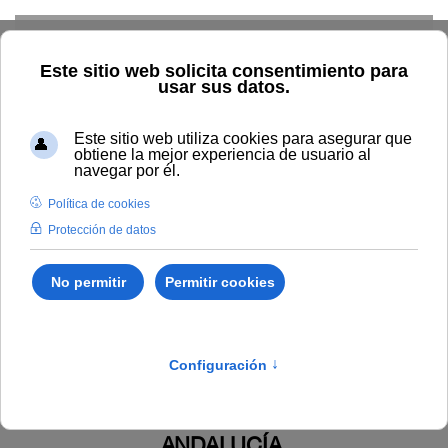
Skip to main content
Inicio
Estudiar
Oferta académica
Normativa
Propia
Estudiantes: Becas, prácticas, participación y residencias
universitarias
Reglamento de Residencias de la Universidad
Internacional de Andalucía (aprobado en Consejo de Gobierno de
15 de diciembre de 2009, modificado en CG de 11 de julio de
2018. Texto consolidado).
Publicado en:
REGLAMENTO DE LAS RESIDENCIAS DE
LA UNIVERSIDAD INTERNACIONAL DE
ANDALUCÍA.