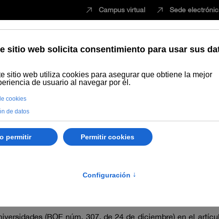
Campus virtual
Sede electróni
Estudiar
Innovación
Vida universita
opia
Estructura y funcionamiento
Resolución 194/2022, de la Un
2022
re de 2022, de la Universidad Internacional de Andalucía, por 
versidades (BOE núm. 307, de 24 de diciembre) en el artículo