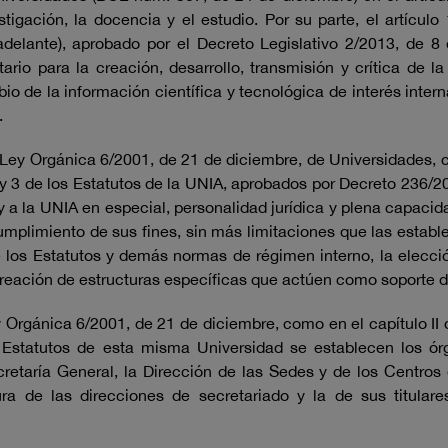
tigación, la docencia y el estudio. Por su parte, el artícul
adelante), aprobado por el Decreto Legislativo 2/2013, de 
rio para la creación, desarrollo, transmisión y crítica de la
io de la información científica y tecnológica de interés inter
.
a Ley Orgánica 6/2001, de 21 de diciembre, de Universidades, c
 y 3 de los Estatutos de la UNIA, aprobados por Decreto 236/20
y a la UNIA en especial, personalidad jurídica y plena capacid
umplimiento de sus fines, sin más limitaciones que las establ
e los Estatutos y demás normas de régimen interno, la elecci
reación de estructuras específicas que actúen como soporte de
ey Orgánica 6/2001, de 21 de diciembre, como en el capítulo II d
los Estatutos de esta misma Universidad se establecen los ó
retaría General, la Dirección de las Sedes y de los Centros e
ra de las direcciones de secretariado y la de sus titulare