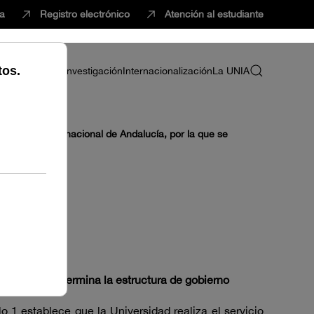
ca
Registro electrónico
Atención al estudiante
ria
Profesorado
Investigación
Internacionalización
La UNIA
iversidad Internacional de Andalucía, por la que se
la que se determina la estructura de gobierno
 1 establece que la Universidad realiza el servicio