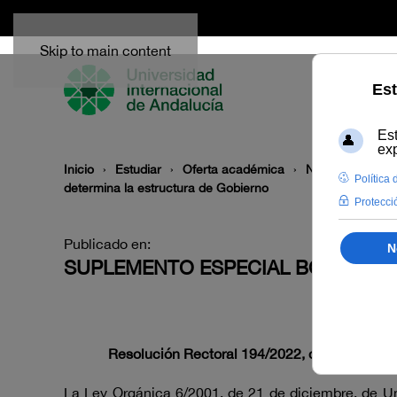
Skip to main content
Inicio
Estudiar
Oferta académica
Normativa
Pr
determina la estructura de Gobierno
Publicado en:
SUPLEMENTO ESPECIAL BOUNIA 1/
Resolución Rectoral 194/2022, de 17 de Octub
La Ley Orgánica 6/2001, de 21 de diciembre, de Uni