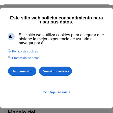
Skip to main content
Inicio
Estudiar
Oferta académica
Temática
Temática
Modelo de E-A
Tutorización
virtual e
online
(10)
innovación de la
Evaluación online
UNIA
(77)
(16)
Manejo del