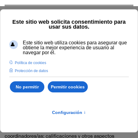
Skip to main content
Inicio
Innovación
Conocimiento abierto y difusión
Recursos Educativos en abierto
Temática
Manejo del
campus virtual de la UNIA
Manejo del campus virtual
de la UNIA
Contenido OCW Aprendizaje colaborativo a través del
Campus Virtual de la UNIA
Espacio online sobre Moodle avanzado (2.5) para
coordinadores/as: calificaciones y otros aspectos