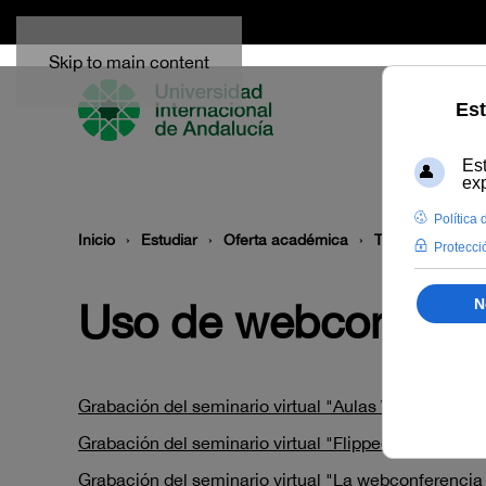
Skip to main content
Inicio
Estudiar
Oferta académica
Temática
Us
Uso de webconferen
Grabación del seminario virtual "Aulas Virtuales co
Grabación del seminario virtual "Flipped Classroom
Grabación del seminario virtual "La webconferencia 