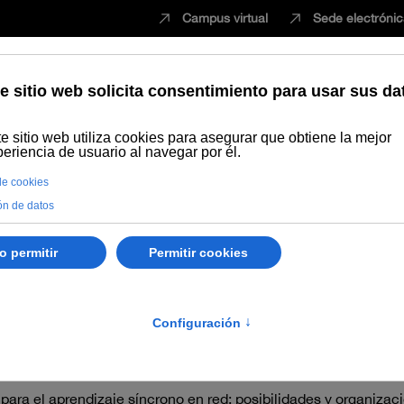
Campus virtual
Sede electróni
Estudiar
Innovación
Vida universita
o de webconferencia
cia
n herramientas de videoconferencia online: Hangout, Skype y 
 en docencia universitaria"(#webinarsUNIA)
para el aprendizaje síncrono en red: posibilidades y organiza