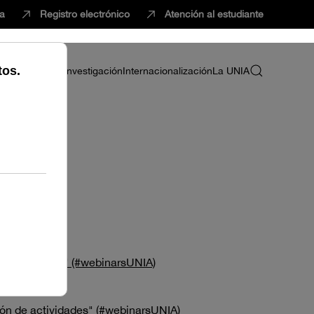
ca
Registro electrónico
Atención al estudiante
ria
Profesorado
Investigación
Internacionalización
La UNIA
otras opciones" (#webinarsUNIA)
ción de actividades" (#webinarsUNIA)