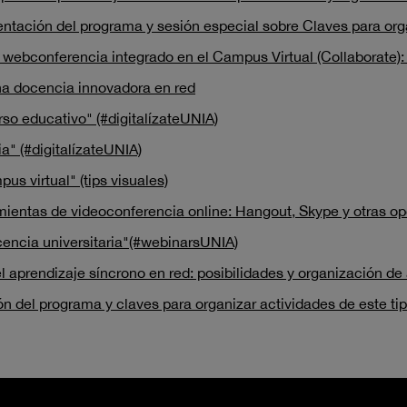
entación del programa y sesión especial sobre Claves para org
 webconferencia integrado en el Campus Virtual (Collaborate)
una docencia innovadora en red
rso educativo" (#digitalízateUNIA)
a" (#digitalízateUNIA)
s virtual" (tips visuales)
amientas de videoconferencia online: Hangout, Skype y otras 
cencia universitaria"(#webinarsUNIA)
l aprendizaje síncrono en red: posibilidades y organización d
ón del programa y claves para organizar actividades de este t