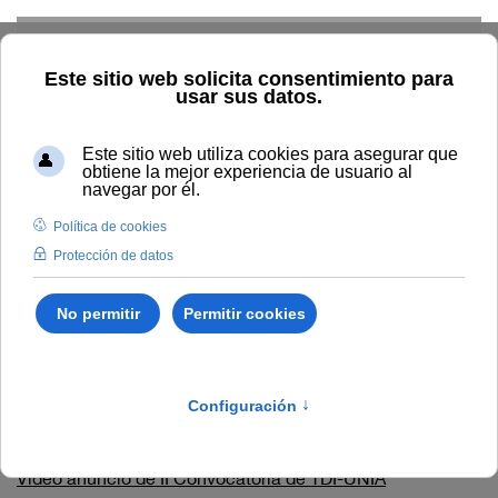
Skip to main content
Inicio
Estudiar
Oferta académica
Tipo/Formato
Video-presentación animada
Video-presentación
animada
Teaser candidatura de Premios de CMMálaga 2017
#webinarsUNIA
Vídeo anuncio de I Convocatoria de TDI-UNIA
Vídeo anuncio de II Convocatoria de TDI-UNIA