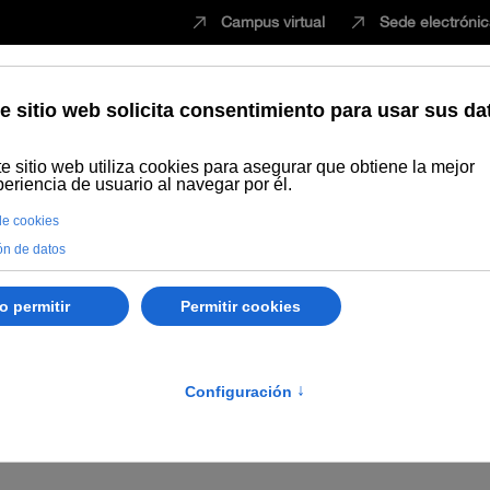
Campus virtual
Sede electróni
Estudiar
Innovación
Vida universita
s de Verano 2021
nal de Andalucía, reunido en sesión ordinaria de 25 de noviem