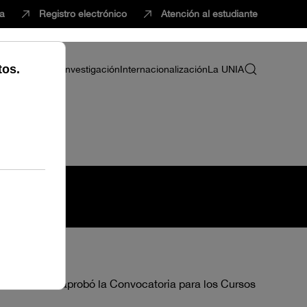
ca
Registro electrónico
Atención al estudiante
ria
Profesorado
Investigación
Internacionalización
La UNIA
bre de 2020, aprobó la Convocatoria para los Cursos