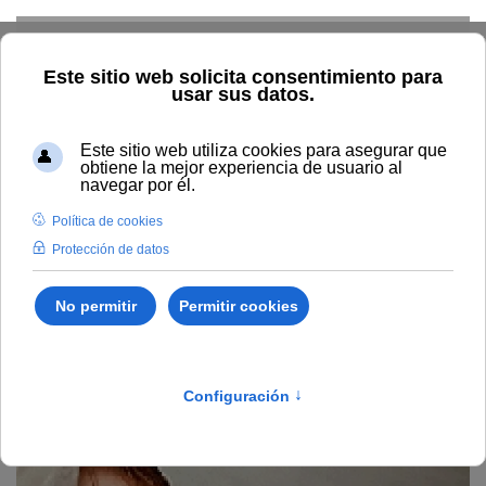
Skip to main content
Inicio
General
Inserción Laboral AcademyCube
Inserción Laboral
AcademyCube