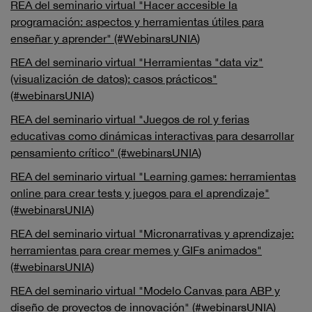
REA del seminario virtual "Hacer accesible la
programación: aspectos y herramientas útiles para
enseñar y aprender" (#WebinarsUNIA)
REA del seminario virtual "Herramientas "data viz"
(visualización de datos): casos prácticos"
(#webinarsUNIA)
REA del seminario virtual "Juegos de rol y ferias
educativas como dinámicas interactivas para desarrollar
pensamiento crítico" (#webinarsUNIA)
REA del seminario virtual "Learning games: herramientas
online para crear tests y juegos para el aprendizaje"
(#webinarsUNIA)
REA del seminario virtual "Micronarrativas y aprendizaje:
herramientas para crear memes y GIFs animados"
(#webinarsUNIA)
REA del seminario virtual "Modelo Canvas para ABP y
diseño de proyectos de innovación" (#webinarsUNIA)