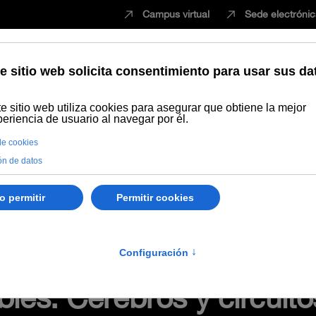
Campus virtual
Sede electróni
Estudiar
Innovación
Vida universita
Recursos Educativos en abierto
Tipo/Formato
Podcast
Ep. 1
bles. Cerebros y circuit