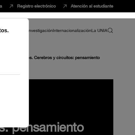
ca
Registro electrónico
Atención al estudiante
ria
Profesorado
Investigación
Internacionalización
La UNIA
1 Los Innovables. Cerebros y circuitos: pensamiento
os: pensamiento