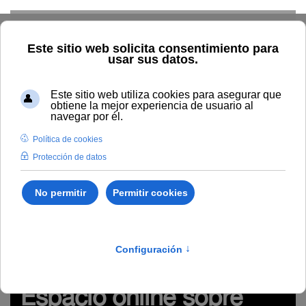
Skip to main content
Inicio
Innovación
Conocimiento abierto y difusión
Recursos Educativos en abierto
Temática
Diseño de
recursos de aprendizaje online (materiales y actividades)
Espacio online sobre Elaboración de guías visuales de
programas y módulos formativos de la UNIA
guías visuales, guías didácticas, módulos formativos,
plantillas, recursos complementarios
Espacio online sobre