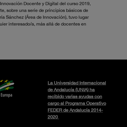
Innovación Docente y Digital del curso 2019,
e, sobre una serie de principios básicos de
ría Sánchez (Área de Innovación), tuvo lugar
uier interesado/a, más allá de docentes en
La Universidad Internacional
de Andalucía (UNIA) ha
recibido varias ayudas con
cargo al Programa Operativo
FEDER de Andalucía 2014-
2020