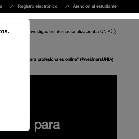
ca
Registro electrónico
Atención al estudiante
ria
Profesorado
Investigación
Internacionalización
La UNIA
Ciberseguridad para profesionales online" (#webinarsUNIA)
uridad para