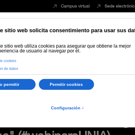
Campus virtual
Sede electróni
Estudiar
Innovación
Vida universita
Recursos Educativos en abierto
Grabación del seminario virtual "
p web, cifrado, riesgos, codificación
inario virtual "Ciberseg