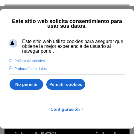
Skip to main content
Inicio
Innovación
Conocimiento abierto y difusión
Recursos Educativos en abierto
Temática
Competencias
digitales
Grabación del seminario virtual "Ciberseguridad para
profesionales online" (#webinarsUNIA)
seguridad online, ciberseguridad, phishing, deep web,
cifrado, riesgos, codificación
Grabación del seminario