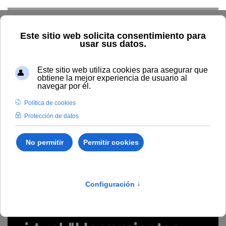
Skip to main content
Inicio
Innovación
Conocimiento abierto y difusión
Recursos Educativos en abierto
Temática
Competencias
digitales
Grabación del seminario virtual "Herramientas "data
viz" (visualización de datos): casos prácticos" (#webinarsUNIA)
innovación, tics, social media, infografía,
visualización de datos, herramientas, web social
Grabación del seminario