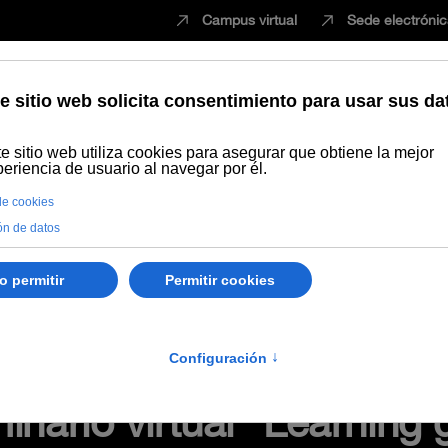
Campus virtual
Sede electróni
Estudiar
Innovación
Vida universita
Recursos Educativos en abierto
Grabación del seminario virtual "L
amientas, cuestionarios, encuestas, juegos
inario virtual "Learning