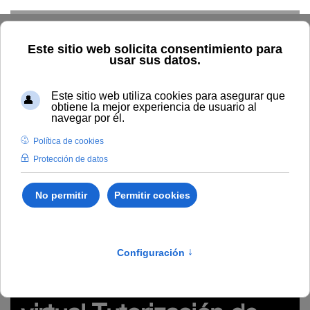
Skip to main content
Inicio
Innovación
Conocimiento abierto y difusión
Recursos Educativos en abierto
Grabación del seminario
virtual Tutorización de proyectos de estudiantes (TFG, TFM, etc.)
en red : pautas organizativas y metodológicas de seguimiento y
evaluación (#webinarsUNIA)
5, tutorización on line, TFG, TFM, educación superior
Grabación del seminario