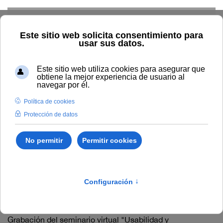
Skip to main content
Inicio
Innovación
Conocimiento abierto y difusión
Recursos Educativos en abierto
Temática
Modelo de E-A
virtual e innovación de la UNIA
Modelo de E-A virtual e
innovación de la UNIA
Grabación del seminario virtual "Transmisión de eventos
formativos en vivo: el streaming como recurso educativo"
(#webinarsUNIA)
Grabación del seminario virtual "Usabilidad y