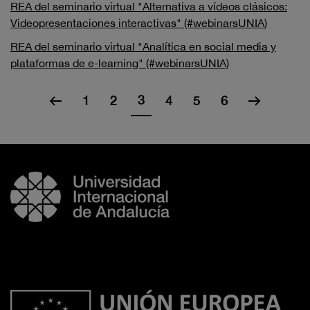
REA del seminario virtual "Alternativa a vídeos clásicos:
Videopresentaciones interactivas" (#webinarsUNIA)
REA del seminario virtual "Analítica en social media y
plataformas de e-learning" (#webinarsUNIA)
3
1
2
4
5
6