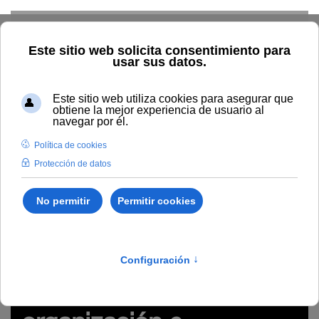
Skip to main content
Inicio
Innovación
Conocimiento abierto y difusión
Recursos Educativos en abierto
Tipo/Formato
Poster
visual/ Infografía/ Visualización
Póster "Claves para la
organización e impartición de eventos en abierto por
webconferencia" (tips visuales)
guía, enseñanza virtual, docencia, tips, consejos
Póster "Claves para la