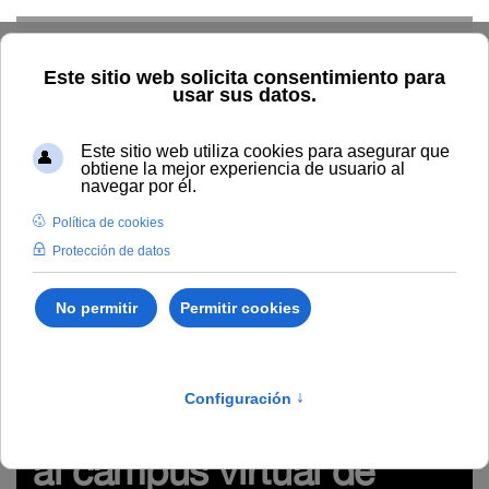
Skip to main content
Inicio
Innovación
Conocimiento abierto y difusión
Recursos Educativos en abierto
Tipo/Formato
Poster
visual/ Infografía/ Visualización
Póster "Cómo acceder al
campus virtual de UNIA" (tips visuales)
clave, usuario, campus virtual, acceder, tips
Póster "Cómo acceder
al campus virtual de